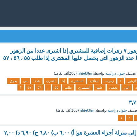
يقدم محل لبيع الزهور ٧ زهرات إضافية للمشتري إذا اشترى عددا من الزهور
يفوق ٥٠ زهرة . ما عدد الزهور التي يحصل عليها المشتري إذا طلب ٥٥ ، ٥٦ ، ٥٧
تصنيف
حلول دراسية
بواسطة
nhjel3lm
(
200ألف
نقاط)
الزهور
٧
زهرات
إضافية
للمشتري
إذا
اشترى
عددا
من
يفوق
التي
يحصل
عليها
المشتري
طلب
٥٥
،
٥٦
٥٧
؟
صنيف
حلول دراسية
بواسطة
nhjel3lm
(
200ألف
نقاط)
٧
٣