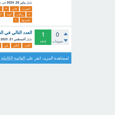
يناير 20، 2024
سُئل
في ت
اشترت
فاتن
٣
أ
٧
ريالات
لعبة
١٣
اشترتها
؟
العدد التالي في النمط: ٥,٢٥ ، ٦ ، ٦,٧٥ ، ٧,٥ . ٥
1
0
أغسطس 21، 2023
سُئل
تصويتات
إجابة
العدد
التالي
في
لمشاهدة المزيد، انقر على
القائمة الكاملة 