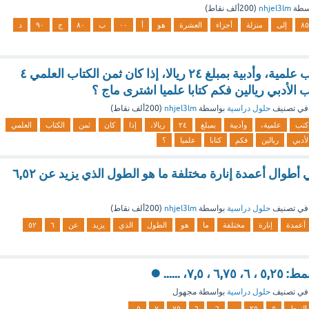
سطة
nhjel3lm
(
200ألف
نقاط)
٨٥
إلى
منزلة
أجزاء
العشرة
هو
أ
٠٠
ب
٨٠
ج
٩٠
د
اشترى ماجد ٧ كتب علمية، وأدبية بمبلغ ٢٤ ريالا، إذا كان ثمن الكتاب العلمي ٤
 الأدبي ريالين فكم كتابا علميا اشترى ماج ؟
في تصنيف
حلول دراسية
بواسطة
nhjel3lm
(
200ألف
نقاط)
كتب
علمية،
وأدبية
بمبلغ
٢٤
ريالا،
إذا
كان
ثمن
الكتاب
العلمي
لأدبي
ريالين
فكم
كتابا
علميا
؟
حل سؤال فيما يلي أطوال أعمدة إنارة مختلفة ما هو الطول الذي يزيد عن ٦,٥٢
في تصنيف
حلول دراسية
بواسطة
nhjel3lm
(
200ألف
نقاط)
أعمدة
إنارة
مختلفة
ما
هو
الطول
الذي
يزيد
عن
٦
٥٢
٧، ...... ⏺️
في تصنيف
حلول دراسية
بواسطة
مجهول
النمط
٥
٢٥
،
٦،
٦
٧٥
٧
٥،