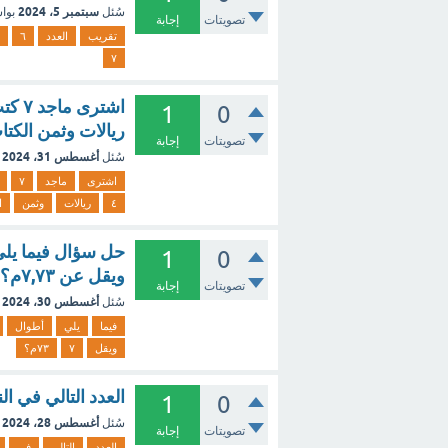
سبتمبر 5، 2024
سُئل
بوا
تصويتات
إجابة
تقريب
العدد
٦
٧
1
0
ريالات وثمن الكتاب
تصويتات
إجابة
أغسطس 31، 2024
سُئل
اشترى
ماجد
٧
٤
ريالات
وثمن
ا
1
0
ويقل عن ٧,٧٣م؟
تصويتات
إجابة
أغسطس 30، 2024
سُئل
فيما
يلي
أطوال
ويقل
٧
٧٣م؟
العدد التالي في النمط: ٥,٢٥ ، ٦، ٦,٧٥ ، ,٥
1
0
أغسطس 28، 2024
سُئل
تصويتات
إجابة
العدد
التالي
في