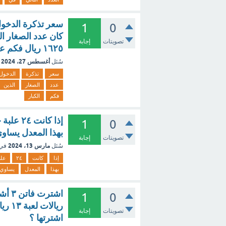
1
0
كان عدد الصغار ال
تصويتات
إجابة
١٦٢٥ ريال فكم عدد الكبار الذين حضروا المهرجان
أغسطس 27، 2024
سُئل
سعر
تذكرة
الدخول
عدد
الصغار
الذين
فكم
الكبار
1
0
بهذا المعدل يساوي ٧ علب. صواب 
تصويتات
إجابة
مارس 13، 2024
سُئل
في
إذا
كانت
٢٤
علب
بهذا
المعدل
يساوي
1
0
تصويتات
إجابة
اشترتها ؟