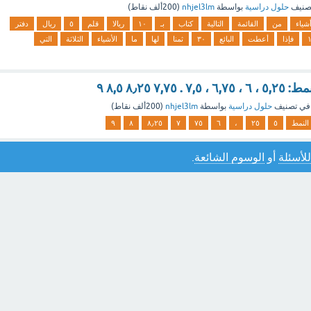
صنيف
حلول دراسية
بواسطة
nhjel3lm
(
200ألف
نقاط)
شياء
من
القائمة
التالية
کتاب
بـ
١٠
ريالا
قلم
٥
ريال
دفتر
فإذا
أعطت
البائع
٣٠
ثمنا
لها
ما
الأشياء
الثلاثة
التي
٧,٧ ٨٫٢٥ ٨,٥ ۹
في تصنيف
حلول دراسية
بواسطة
nhjel3lm
(
200ألف
نقاط)
النمط
٥
٢٥
،
٦
٧٥
٧
٨٫٢٥
٨
۹
للأسئلة
أو
الوسوم الشائعة
.