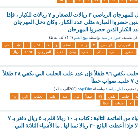
سعر تذكرة الدخول للمهرجان الرياضي ٣ ريالات للصغار و ٧ ريالات للكبار ، فإذا
ذين حضروا المبارة مثلي عدد الكبار، وكان دخل المهرجان
في تصنيف
حلول دراسية
بواسطة
نهج العلم
(
81.4ألف
نقاط)
للمهرجان
الرياضي
٣
ريالات
للصغار
و
٧
للكبار
،
فإذا
كان
حضروا
المبارة
مثلي
الكبار،
وكان
دخل
المهرجان
١٦٢٥
ريال
إذا كانت ٢٤ علبة حليب تكفي ٩٦ طفلاً فإن عدد علب الحليب التي تكفي ۲۸ طفلاً
خطأ
 تصنيف
حلول دراسية
بواسطة
nhjel3lm
(
200ألف
نقاط)
ة
حليب
تكفي
٩٦
طفلاً
فإن
عدد
علب
الحليب
التي
۲۸
٧
صواب
خطأ
اشترت فاتن ٣ أشياء من القائمة التالية : کتاب بـ ١٠ ريالا قلم بـ ٥ ريال دفتر بـ ٧
ريالات لعبة ١٣ ريالا فإذا أعطت البائع ٣٠ ريالا ثمنا لها . ما الأشياء الثلاثة التي