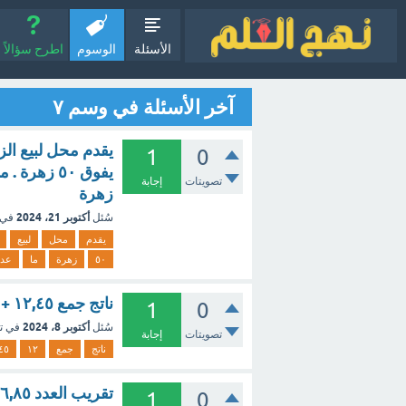
الأسئلة
الوسوم
اطرح سؤالاً
آخر الأسئلة في وسم ٧
1
0
تصويتات
إجابة
زهرة
أكتوبر 21، 2024
سُئل
في 
يقدم
محل
لبيع
٥٠
زهرة
ما
عدد
ناتج جمع ١٢,٤٥ + ٣,٧
1
0
أكتوبر 8، 2024
سُئل
في ت
تصويتات
إجابة
ناتج
جمع
١٢
٤٥
تقريب العدد ٦,٨٥ إلى منزلة أجزاء العشرة هو: أ) ٦,٠٠ ب) ٦,٨٠ ج) ٦,٩٠ د) ٧,٠٠
1
0