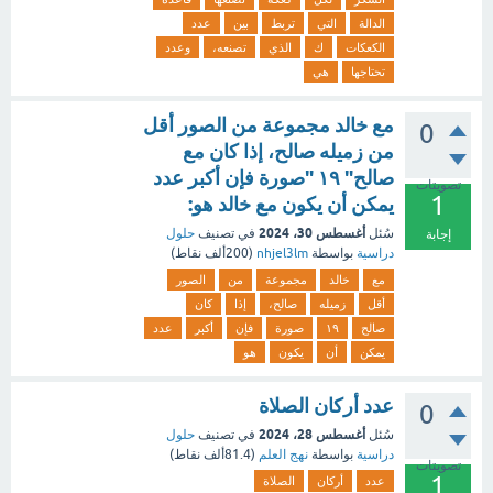
الدالة
التي
تربط
بين
عدد
الكعكات
ك
الذي
تصنعه،
وعدد
تحتاجها
هي
مع خالد مجموعة من الصور أقل
0
من زميله صالح، إذا كان مع
صالح" ۱۹ "صورة فإن أكبر عدد
تصويتات
1
يمكن أن يكون مع خالد هو:
أغسطس 30، 2024
سُئل
في تصنيف
حلول
إجابة
دراسية
بواسطة
nhjel3lm
(
200ألف
نقاط)
مع
خالد
مجموعة
من
الصور
أقل
زميله
صالح،
إذا
كان
صالح
۱۹
صورة
فإن
أكبر
عدد
يمكن
أن
يكون
هو
عدد أركان الصلاة
0
أغسطس 28، 2024
سُئل
في تصنيف
حلول
دراسية
بواسطة
نهج العلم
(
81.4ألف
نقاط)
تصويتات
1
عدد
أركان
الصلاة