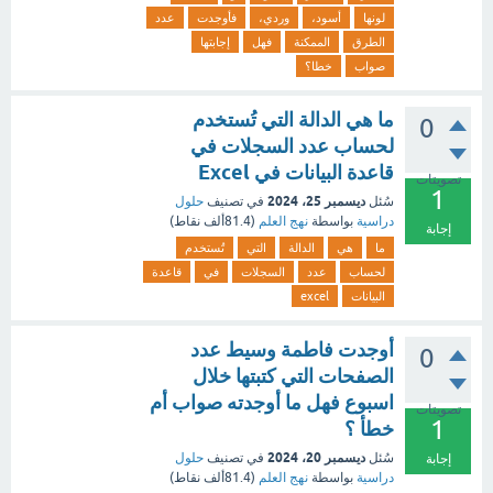
لونها
أسود،
وردي،
فأوجدت
عدد
الطرق
الممكنة
فهل
إجابتها
صواب
خطا؟
ما هي الدالة التي تُستخدم
0
لحساب عدد السجلات في
قاعدة البيانات في Excel
تصويتات
1
ديسمبر 25، 2024
سُئل
في تصنيف
حلول
دراسية
بواسطة
نهج العلم
(
81.4ألف
نقاط)
إجابة
ما
هي
الدالة
التي
تُستخدم
لحساب
عدد
السجلات
في
قاعدة
البيانات
excel
أوجدت فاطمة وسيط عدد
0
الصفحات التي كتبتها خلال
اسبوع فهل ما أوجدته صواب أم
تصويتات
1
خطأ ؟
ديسمبر 20، 2024
سُئل
في تصنيف
حلول
إجابة
دراسية
بواسطة
نهج العلم
(
81.4ألف
نقاط)