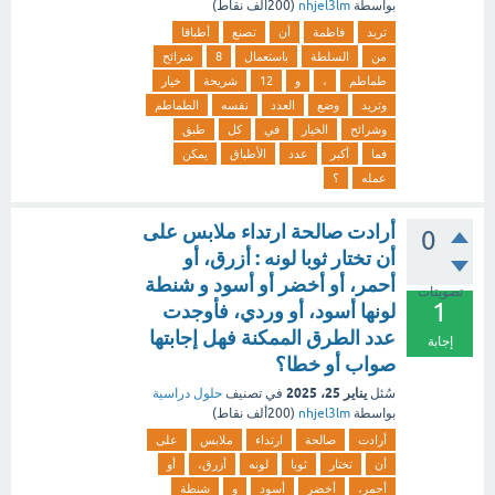
بواسطة
nhjel3lm
(
200ألف
نقاط)
تريد
فاطمة
أن
تصنع
أطباقا
من
السلطة
باستعمال
8
شرائح
طماطم
،
و
12
شريحة
خيار
وتريد
وضع
العدد
نفسه
الطماطم
وشرائح
الخيار
في
كل
طبق
فما
أكبر
عدد
الأطباق
يمكن
عمله
؟
أرادت صالحة ارتداء ملابس على
0
أن تختار ثوبا لونه : أزرق، أو
أحمر، أو أخضر أو أسود و شنطة
تصويتات
1
لونها أسود، أو وردي، فأوجدت
عدد الطرق الممكنة فهل إجابتها
إجابة
صواب أو خطا؟
يناير 25، 2025
سُئل
في تصنيف
حلول دراسية
بواسطة
nhjel3lm
(
200ألف
نقاط)
أرادت
صالحة
ارتداء
ملابس
على
أن
تختار
ثوبا
لونه
أزرق،
أو
أحمر،
أخضر
أسود
و
شنطة