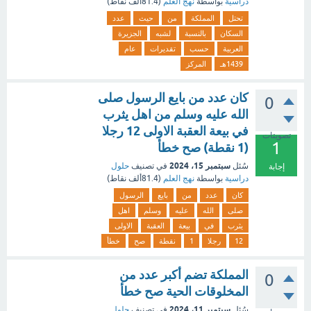
دراسية
بواسطة
نهج العلم
(
81.4ألف
نقاط)
تحتل
المملكة
من
حيث
عدد
السكان
بالنسبة
لشبه
الجزيرة
العربية
حسب
تقديرات
عام
1439هـ
المركز
كان عدد من بايع الرسول صلى
0
الله عليه وسلم من اهل يثرب
في بيعة العقبة الاولى 12 رجلا
تصويتات
1
(1 نقطة) صح خطأ
سبتمبر 15، 2024
سُئل
في تصنيف
حلول
إجابة
دراسية
بواسطة
نهج العلم
(
81.4ألف
نقاط)
كان
عدد
من
بايع
الرسول
صلى
الله
عليه
وسلم
اهل
يثرب
في
بيعة
العقبة
الاولى
12
رجلا
1
نقطة
صح
خطأ
المملكة تضم أكبر عدد من
0
المخلوقات الحية صح خطأ
سبتمبر 11، 2024
سُئل
في تصنيف
حلول