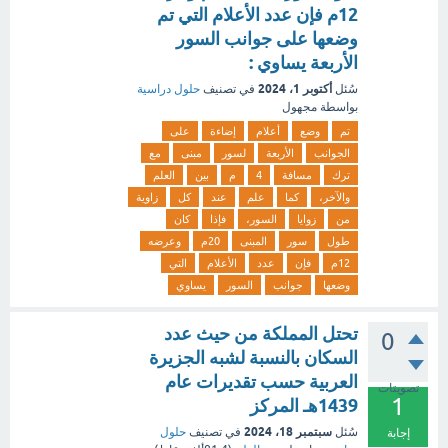
12م فإن عدد الأعلام التي تم
وضعها على جوانب السور
الأربعة يساوي :
أكتوبر 1، 2024
سُئل
في تصنيف
حلول دراسية
بواسطة
مجهول
تم
وضع
أعلام
إضاءة
على
الجوانب
الأربعة
لسور
مبنى
مع
ترك
مسافة
4
م
بين
العلم
والآخر،
كما
علم
عند
كل
زاوية
من
زوايا
السور،
فإذا
كان
طول
سور
المبنى
20م
وعرضه
12م
فإن
عدد
الأعلام
التي
وضعها
جوانب
السور
يساوي
تحتل المملكة من حيث عدد
0
السكان بالنسبة لشبه الجزيرة
العربية حسب تقديرات عام
تصويتات
1
1439هـ المركز
سبتمبر 18، 2024
سُئل
في تصنيف
حلول
إجابة