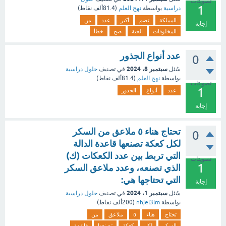
تصويتات
1
دراسية
بواسطة
نهج العلم
(
81.4ألف
نقاط)
المملكة
تضم
أكبر
عدد
من
إجابة
المخلوقات
الحية
صح
خطأ
عدد أنواع الجذور
0
سبتمبر 8، 2024
سُئل
في تصنيف
حلول دراسية
بواسطة
نهج العلم
(
81.4ألف
نقاط)
تصويتات
1
عدد
أنواع
الجذور
إجابة
تحتاج هناء ٥ ملاعق من السكر
0
لكل كعكة تصنعها قاعدة الدالة
التي تربط بين عدد الكعكات (ك)
تصويتات
1
الذي تصنعه، وعدد ملاعق السكر
التي تحتاجها هي:
إجابة
سبتمبر 1، 2024
سُئل
في تصنيف
حلول دراسية
بواسطة
nhjel3lm
(
200ألف
نقاط)
تحتاج
هناء
٥
ملاعق
من
السكر
لكل
كعكة
تصنعها
قاعدة