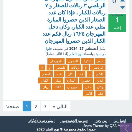
0
الرياضي ٣ ريالات للصغار و ٧
ريالات للكبار ، فإذا كان عدد
تصويتات
1
الصغار الذين حضروا المبارة
مثلي عدد الكبار، وكان دخل
إجابة
المهرجان ١٦٢٥ ريال فكم عدد
الكبار الذين حضروا المهرجان
أغسطس 27، 2024
سُئل
في تصنيف
حلول
دراسية
بواسطة
نهج العلم
(
81.4ألف
نقاط)
سعر
تذكرة
الدخول
للمهرجان
الرياضي
٣
ريالات
للصغار
و
٧
للكبار
،
فإذا
كان
عدد
الصغار
الذين
حضروا
المبارة
مثلي
الكبار،
وكان
دخل
المهرجان
١٦٢٥
ريال
فكم
الكبار
التالي »
3
2
1
صفحة:
اتصل بنا
من نحن
سياسة الخصوصية
الشروط والأحكام
Snow Theme by
Q2A Market
جميع الحقوق محفوظة © نهج العلم 2023