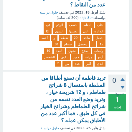
عدد من النقاط ؟
أبريل 18، 2025
سُئل
في تصنيف
حلول دراسية
بواسطة
nhjel3lm
(
200ألف
نقاط)
على
النقاط
حسب
الرقم
في
الدائرة
التي
يصيبها
السهم
إذا
حصل
ماجد
20
نقطة
و
أحمد
15
،
وحصل
حسام
30
وأصاب
صلاح
تحوي
العدد
10
أربع
مرات
فمن
يكون
الشخص
الذي
أكبر
عدد
من
؟
تريد فاطمة أن تصنع أطباقا من
0
السلطة باستعمال 8 شرائح
طماطم ، و 12 شريحة خيار ،
تصويتات
1
وتريد وضع العدد نفسه من
شرائح الطماطم وشرائح الخيار
إجابة
في كل طبق ، فما أكبر عدد من
الأطباق يمكن عمله ؟
يناير 25، 2025
سُئل
في تصنيف
حلول دراسية