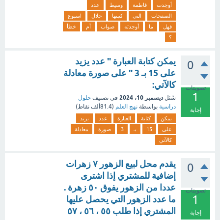
أوجدت
فاطمة
وسيط
عدد
الصفحات
التي
كتبتها
خلال
اسبوع
فهل
ما
أوجدته
صواب
أم
خطأ
؟
يمكن كتابة العبارة " عدد يزيد
0
على 15 بـ 3 " على صورة معادلة
كالآتي:
تصويتات
1
ديسمبر 10، 2024
سُئل
في تصنيف
حلول
دراسية
بواسطة
نهج العلم
(
81.4ألف
نقاط)
إجابة
يمكن
كتابة
العبارة
عدد
يزيد
على
15
بـ
3
صورة
معادلة
كالآتي
يقدم محل لبيع الزهور ٧ زهرات
0
إضافية للمشتري إذا اشترى
عددا من الزهور يفوق ٥٠ زهرة .
تصويتات
1
ما عدد الزهور التي يحصل عليها
المشتري إذا طلب ٥٥ ، ٥٦ ، ٥٧
إجابة