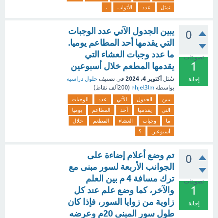
تمثل
عدد
الأثواب
،
يبين الجدول الآتي عدد الوجبات
0
التي يقدمها أحد المطاعم يوميا.
ما عدد وجبات العشاء التي
تصويتات
1
يقدمها المطعم خلال أسبوعين
أكتوبر 4، 2024
سُئل
في تصنيف
حلول دراسية
إجابة
بواسطة
nhjel3lm
(
200ألف
نقاط)
يبين
الجدول
الآتي
عدد
الوجبات
التي
يقدمها
أحد
المطاعم
يوميا
ما
وجبات
العشاء
المطعم
خلال
أسبوعين
؟
تم وضع أعلام إضاءة على
0
الجوانب الأربعة لسور مبنى مع
ترك مسافة 4 م بين العلم
تصويتات
1
والآخر، كما وضع علم عند كل
زاوية من زوايا السور، فإذا كان
إجابة
طول سور المبنى 20م وعرضه