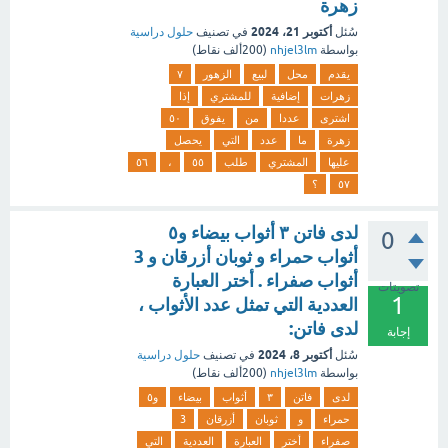
زهرة
أكتوبر 21، 2024
سُئل
في تصنيف
حلول دراسية
بواسطة
nhjel3lm
(
200ألف
نقاط)
يقدم
محل
لبيع
الزهور
٧
زهرات
إضافية
للمشتري
إذا
اشترى
عددا
من
يفوق
٥٠
زهرة
ما
عدد
التي
يحصل
عليها
المشتري
طلب
٥٥
،
٥٦
٥٧
؟
لدى فاتن ٣ أثواب بيضاء و٥
0
أثواب حمراء و ثوبان أزرقان و 3
أثواب صفراء . أختر العبارة
تصويتات
1
العددية التي تمثل عدد الأثواب ،
لدى فاتن:
إجابة
أكتوبر 8، 2024
سُئل
في تصنيف
حلول دراسية
بواسطة
nhjel3lm
(
200ألف
نقاط)
لدى
فاتن
٣
أثواب
بيضاء
و٥
حمراء
و
ثوبان
أزرقان
3
صفراء
أختر
العبارة
العددية
التي