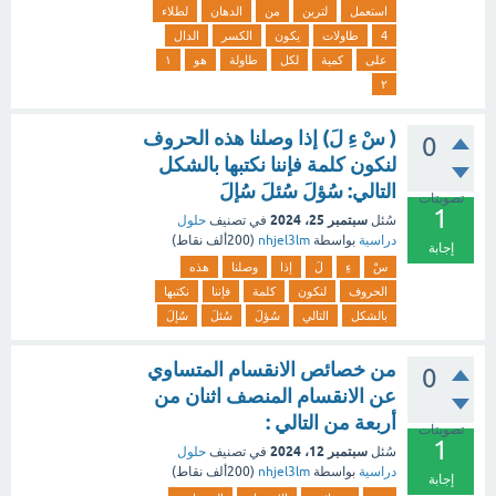
استعمل
لترين
من
الدهان
لطلاء
4
طاولات
يكون
الكسر
الدال
على
كمية
لكل
طاولة
هو
١
٢
( سْ ءِ لَ) إذا وصلنا هذه الحروف
0
لنكون كلمة فإننا نكتبها بالشكل
التالي: سُؤلَ سُئلَ سُإلَ
تصويتات
1
سبتمبر 25، 2024
سُئل
في تصنيف
حلول
دراسية
بواسطة
nhjel3lm
(
200ألف
نقاط)
إجابة
سْ
ءِ
لَ
إذا
وصلنا
هذه
الحروف
لنكون
كلمة
فإننا
نكتبها
بالشكل
التالي
سُؤلَ
سُئلَ
سُإلَ
من خصائص الانقسام المتساوي
0
عن الانقسام المنصف اثنان من
أربعة من التالي :
تصويتات
1
سبتمبر 12، 2024
سُئل
في تصنيف
حلول
دراسية
بواسطة
nhjel3lm
(
200ألف
نقاط)
إجابة