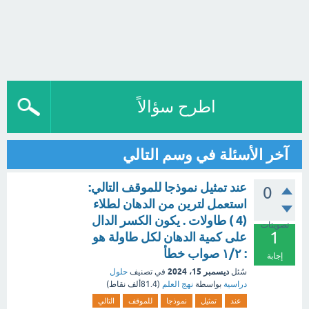
اطرح سؤالاً
آخر الأسئلة في وسم التالي
عند تمثيل نموذجا للموقف التالي:
0
استعمل لترين من الدهان لطلاء
(4 ) طاولات . يكون الكسر الدال
تصويتات
1
على كمية الدهان لكل طاولة هو
: ١/٢ صواب خطأ
إجابة
ديسمبر 15، 2024
سُئل
في تصنيف
حلول
دراسية
بواسطة
نهج العلم
(
81.4ألف
نقاط)
عند
تمثيل
نموذجا
للموقف
التالي