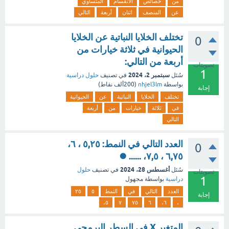
من
خصائص
الانقسام
المتساوي
عن
المنصف
اثنان
أربعة
التالي
تختلف الخلايا النباتية عن الخلايا
0
الحيوانية في ثلاثة خيارات من
أربعة من التالي:
تصويتات
1
سبتمبر 2، 2024
سُئل
في تصنيف
حلول دراسية
بواسطة
nhjel3lm
(
200ألف
نقاط)
إجابة
تختلف
الخلايا
النباتية
عن
الحيوانية
في
ثلاثة
خيارات
من
أربعة
التالي
العدد التالي في النمط: ٥,٢٥ ، ٦،
0
٦,٧٥ ، ٧,٥، ...... ⏺️
أغسطس 28، 2024
سُئل
في تصنيف
حلول
تصويتات
1
دراسية
بواسطة
مجهول
العدد
التالي
في
النمط
٥
٢٥
إجابة
٥،
٧
٧٥
٦
٦،
،
المتغير X في السطر البرمجي