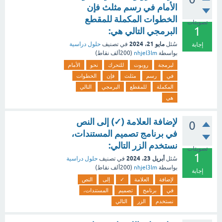
الأمام في رسم مثلث فإن
الخطوات المكملة للمقطع
تصويتات
1
البرمجي التالي هي:
مايو 21، 2024
سُئل
في تصنيف
حلول دراسية
إجابة
بواسطة
nhjel3lm
(
200ألف
نقاط)
لبرمجة
روبوت
للتحرك
نحو
الأمام
في
رسم
مثلث
فإن
الخطوات
المكملة
للمقطع
البرمجي
التالي
هي
لإضافة العلامة (✓) إلى النص
0
في برنامج تصميم المستندات،
نستخدم الزر التالي:
تصويتات
1
أبريل 23، 2024
سُئل
في تصنيف
حلول دراسية
بواسطة
nhjel3lm
(
200ألف
نقاط)
إجابة
لإضافة
العلامة
✓
إلى
النص
في
برنامج
تصميم
المستندات،
نستخدم
الزر
التالي