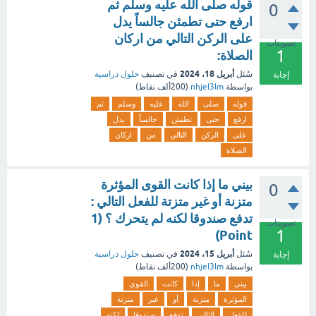
قوله صلى الله عليه وسلم ثم
0
ارفع حتى تطمئن جالساً يدل
على الركن التالي من اركان
تصويتات
1
الصلاة:
أبريل 18، 2024
سُئل
في تصنيف
حلول دراسية
إجابة
بواسطة
nhjel3lm
(
200ألف
نقاط)
قوله
صلى
الله
عليه
وسلم
ثم
ارفع
حتى
تطمئن
جالساً
يدل
على
الركن
التالي
من
اركان
الصلاة
بيني ما إذا كانت القوى المؤثرة
0
متزنة أو غير متزتة للفعل التالي :
تدفع صندوقا لكنه لم يتحرك ؟ (1
تصويتات
1
Point)
أبريل 15، 2024
سُئل
في تصنيف
حلول دراسية
إجابة
بواسطة
nhjel3lm
(
200ألف
نقاط)
بيني
ما
إذا
كانت
القوى
المؤثرة
متزنة
أو
غير
متزتة
للفعل
التالي
تدفع
صندوقا
لكنه