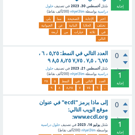
أغسطس 30، 2023
سُئل
في تصنيف
حلول
إجابة
دراسية
بواسطة
nhjel3lm
(
200ألف
نقاط)
اختر
الإجابة
الصحيحة
مما
يلي
تختلف
الخلايا
النباتية
عن
الحيوانية
في
ثلاثة
خيارات
من
أربعة
التالي
العدد التالي في النمط: ٥,٢٥ ، ٦ ،
0
٦,٧٥ ، ٧,٥ . ٧,٧٥ ٨٫٢٥ ٨,٥ ۹
أغسطس 21، 2023
سُئل
في تصنيف
حلول
تصويتات
1
دراسية
بواسطة
nhjel3lm
(
200ألف
نقاط)
العدد
التالي
في
النمط
٥
٢٥
إجابة
۹
٨
٨٫٢٥
٧
٧٥
٦
،
إلى ماذا يرمز "ecdl" في عنوان
0
موقع الويب التالي:
www.ecdl.org:
تصويتات
1
يوليو 16، 2023
سُئل
في تصنيف
حلول دراسية
بواسطة
nhjel3lm
(
200ألف
نقاط)
إجابة