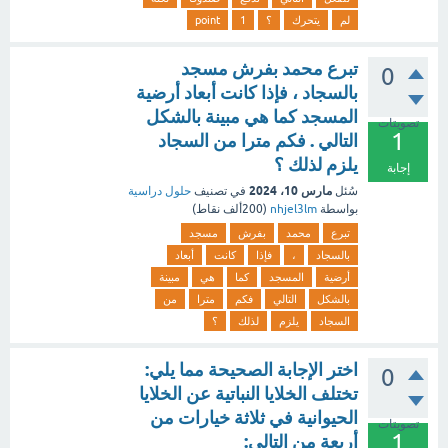
لم
يتحرك
؟
1
point
تبرع محمد بفرش مسجد
0
بالسجاد ، فإذا كانت أبعاد أرضية
المسجد كما هي مبينة بالشكل
تصويتات
1
التالي . فكم مترا من السجاد
يلزم لذلك ؟
إجابة
مارس 10، 2024
سُئل
في تصنيف
حلول دراسية
بواسطة
nhjel3lm
(
200ألف
نقاط)
تبرع
محمد
بفرش
مسجد
بالسجاد
،
فإذا
كانت
أبعاد
أرضية
المسجد
كما
هي
مبينة
بالشكل
التالي
فكم
مترا
من
السجاد
يلزم
لذلك
؟
اختر الإجابة الصحيحة مما يلي:
0
تختلف الخلايا النباتية عن الخلايا
الحيوانية في ثلاثة خيارات من
تصويتات
1
أربعة من التالي: