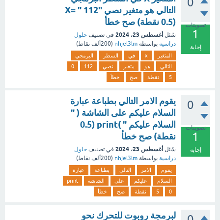
0
التالي هو متغير نصي "X= " 112
(0.5 نقطة) صح خطأ
تصويتات
1
أغسطس 23، 2024
سُئل
في تصنيف
حلول
دراسية
بواسطة
nhjel3lm
(
200ألف
نقاط)
إجابة
المتغير
x
في
السطر
البرمجي
التالي
هو
متغير
نصي
112
0
5
نقطة
صح
خطأ
يقوم الامر التالي بطباعة عبارة
0
السلام عليكم على الشاشة ( "
السلام عليكم " )print (0.5
تصويتات
1
نقطة) صح خطأ
أغسطس 23، 2024
سُئل
في تصنيف
حلول
إجابة
دراسية
بواسطة
nhjel3lm
(
200ألف
نقاط)
يقوم
الامر
التالي
بطباعة
عبارة
السلام
عليكم
على
الشاشة
print
0
5
نقطة
صح
خطأ
لبرمجة روبوت للتحرك نحو
0