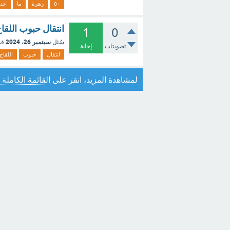
٥٠
زهرة
ما
عدد
انتقال حبوب اللق
1
0
سبتمبر 26، 2024
سُئل
في
تصويتات
إجابة
انتقال
حبوب
اللقاح
لمشاهدة المزيد، انقر على
القائمة الكاملة 