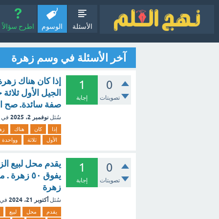
الأسئلة
الوسوم
اطرح سؤالاً
آخر الأسئلة في وسم زهرة
1
0
تصويتات
إجابة
صفة سائدة. صح ا
نوفمبر 2، 2025
سُئل
في 
إذا
كان
هناك
زه
الأول
ثلاثة
وواحدة
1
0
تصويتات
إجابة
زهرة
أكتوبر 21، 2024
سُئل
في 
يقدم
محل
لبيع