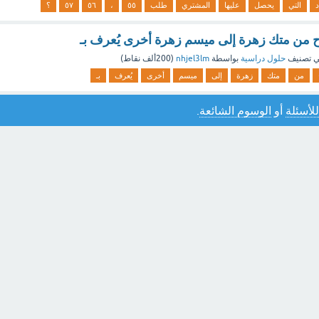
التي
يحصل
عليها
المشتري
طلب
٥٥
،
٥٦
٥٧
؟
اح من متك زهرة إلى ميسم زهرة أخرى يُعرف بـ
 تصنيف
حلول دراسية
بواسطة
nhjel3lm
(
200ألف
نقاط)
من
متك
زهرة
إلى
ميسم
أخرى
يُعرف
بـ
للأسئلة
أو
الوسوم الشائعة
.