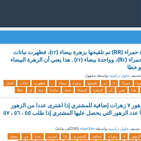
إذا كان هناك زهرة حمراء (RR) تم تلقيحها بزهرة بيضاء (rr)، فظهرت نباتات
الجيل الأول ثلاثة حمراء (Rr)، وواحدة بيضاء (rr) . هذا يعني أن الزهرة البيضاء
و خطا
تصنيف
حلول دراسية
بواسطة
مجهول
رة
حمراء
rr
تم
تلقيحها
بزهرة
بيضاء
،
فظهرت
نباتات
الجيل
هذا
يعني
أن
الزهرة
البيضاء
صفة
سائدة
صح
او
خطا
يقدم محل لبيع الزهور ٧ زهرات إضافية للمشتري إذا اشترى عددا من الزهور
يفوق ٥٠ زهرة . ما عدد الزهور التي يحصل عليها المشتري إذا طلب ٥٥ ، ٥٦ ، ٥٧
تصنيف
حلول دراسية
بواسطة
nhjel3lm
(
200ألف
نقاط)
الزهور
٧
زهرات
إضافية
للمشتري
إذا
اشترى
عددا
من
يفوق