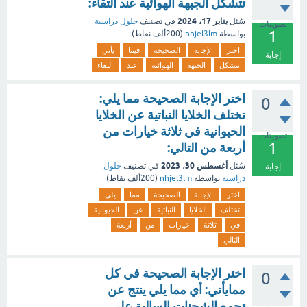
تتشكل الجبهة الهوائية عند التقاء:
يناير 17، 2024
سُئل
في تصنيف
حلول دراسية
تصويتات
1
بواسطة
nhjel3lm
(
200ألف
نقاط)
اختر
الإجابة
الصحيحة
فيما
يأتي
إجابة
تتشكل
الجبهة
الهوائية
عند
التقاء
اختر الإجابة الصحيحة مما يلي:
0
تختلف الخلايا النباتية عن الخلايا
الحيوانية في ثلاثة خيارات من
تصويتات
1
أربعة من التالي:
أغسطس 30، 2023
سُئل
في تصنيف
حلول
إجابة
دراسية
بواسطة
nhjel3lm
(
200ألف
نقاط)
اختر
الإجابة
الصحيحة
مما
يلي
تختلف
الخلايا
النباتية
عن
الحيوانية
في
ثلاثة
خيارات
من
أربعة
التالي
اختر الإجابة الصحيحة في كل
0
ممايأتي: أي مما يلي ينتج عن
تجمع الشحنات السالبة على