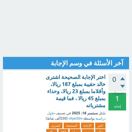
آخر الأسئلة في وسم الإجابة
اختر الإجابة الصحيحة اشترى
0
خالد حقيبة بمبلغ 187 ريالا،
وأقلاما بمبلغ 23 ريالا، وحذاء
تصويتات
1
بمبلغ 45 ريالا ، فما قيمة
مشترياته
إجابة
سبتمبر 16، 2025
سُئل
في تصنيف
حلول
دراسية
بواسطة
nhjel3lm
(
200ألف
نقاط)
اختر
الإجابة
الصحيحة
اشترى