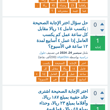
خالد
حقيبة
بمبلغ
187
ريالا،
وأقلاما
23
وحذاء
45
ريالا
،
فما
قيمة
مشترياته
؟
حل سؤال اختر الإجابة الصحيحة
0
: يكسب عامل ١٤ ريالا مقابل
كل ساعة عمل كم يكسب
تصويتات
1
العامل إذا عمل ٤ أسابيع لمدة
١٢ ساعة في الأسبوع؟
إجابة
سبتمبر 24، 2024
سُئل
في تصنيف
حلول
دراسية
بواسطة
nhjel3lm
(
200ألف
نقاط)
اختر
الإجابة
الصحيحة
يكسب
عامل
١٤
ريالا
مقابل
كل
ساعة
عمل
كم
العامل
إذا
٤
أسابيع
لمدة
١٢
في
الأسبوع؟
اختر الإجابة الصحيحة اشترى
0
خالد حقيبة بمبلغ ۱۸۷ ريالا،
وأقلاما بمبلغ ٢٣ ريالا، وحذاء
تصويتات
1
بمبلغ ٤٥ ريالا ، فما قيمة