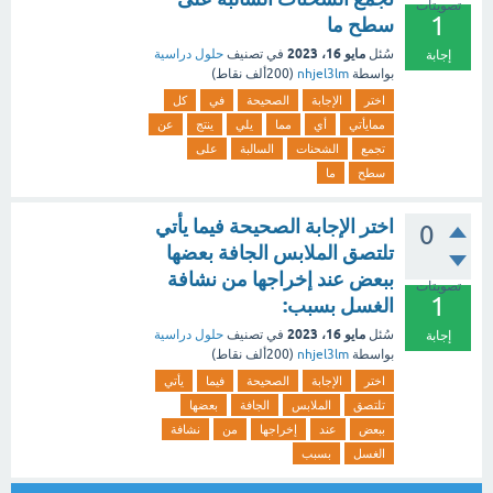
تصويتات
1
سطح ما
مايو 16، 2023
سُئل
في تصنيف
حلول دراسية
إجابة
بواسطة
nhjel3lm
(
200ألف
نقاط)
اختر
الإجابة
الصحيحة
في
كل
ممايأتي
أي
مما
يلي
ينتج
عن
تجمع
الشحنات
السالبة
على
سطح
ما
اختر الإجابة الصحيحة فيما يأتي
0
تلتصق الملابس الجافة بعضها
ببعض عند إخراجها من نشافة
تصويتات
1
الغسل بسبب:
مايو 16، 2023
سُئل
في تصنيف
حلول دراسية
إجابة
بواسطة
nhjel3lm
(
200ألف
نقاط)
اختر
الإجابة
الصحيحة
فيما
يأتي
تلتصق
الملابس
الجافة
بعضها
ببعض
عند
إخراجها
من
نشافة
الغسل
بسبب