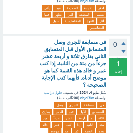
بواسطة
nhjel3lm
(
200ألف
نقاط)
اختر
الإجابة
الصحيحة
فيما
يأتي
تسمى
المنطقة
التي
تظهر
فيها
آثار
القوة
المغناطيسية
حول
المغناطيس
في مسابقة للجري وصل
0
المتسابق الأول قبل المتسابق
الثاني بفارق ثلاثة و أربعة عشر
تصويتات
1
جزءاً من مئة من الثانية. إذا كتب
عمر و خالد هذه القيمة كما هو
إجابة
موضح أدناه. فأيهما كتب الإجابة
الصحيحة ؟
مايو 4، 2024
سُئل
في تصنيف
حلول دراسية
بواسطة
nhjel3lm
(
200ألف
نقاط)
في
مسابقة
للجري
وصل
المتسابق
الأول
قبل
الثاني
بفارق
ثلاثة
و
أربعة
عشر
جزءاً
من
مئة
الثانية
إذا
كتب
عمر
خالد
هذه
القيمة
كما
هو
موضح