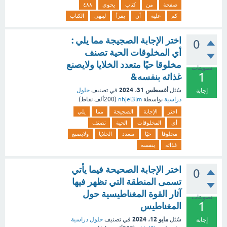
صفحة
من
كتاب
يحوي
٤٨٨
كم
عليه
أن
يقرأ
لينهي
الكتاب
اختر الإجابة الصجيجة مما يلي :
0
أي المخلوقات الحية تصنف
مخلوقا حيًا متعدد الخلايا ولايصنع
تصويتات
1
غذائه بنفسه&
أغسطس 31، 2024
سُئل
في تصنيف
حلول
إجابة
دراسية
بواسطة
nhjel3lm
(
200ألف
نقاط)
اختر
الإجابة
الصجيجة
مما
يلي
أي
المخلوقات
الحية
تصنف
مخلوقا
حيًا
متعدد
الخلايا
ولايصنع
غذائه
بنفسه
اختر الإجابة الصحيحة فيما يأتي
0
تسمى المنطقة التي تظهر فيها
آثار القوة المغناطيسية حول
تصويتات
1
المغناطيس
مايو 12، 2024
سُئل
في تصنيف
حلول دراسية
إجابة