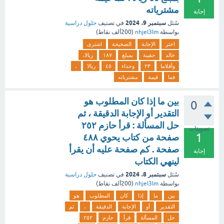
مشترياته
إجابة
سبتمبر 9، 2024
سُئل
في تصنيف
حلول دراسية
بواسطة
nhjel3lm
(
200ألف
نقاط)
اختر
الإجابة
الصحيحة
اشترى
خالد
حقيبة
بمبلغ
۱۸۷
ريالا،
وأقلاما
٢٣
وحذاء
٤٥
ريالا
،
فما
قيمة
مشترياته
بين ما إذا كان المطلوب هو
0
التقدير أو الإجابة الدقيقة ، ثم
حل المسألة : قرأ حازم ٢٥٢
تصويتات
1
صفحة من كتاب يحوي ٤٨٨
صفحة . كم صفحة عليه أن يقرأ
إجابة
لينهي الكتاب
سبتمبر 8، 2024
سُئل
في تصنيف
حلول دراسية
بواسطة
nhjel3lm
(
200ألف
نقاط)
بين
ما
إذا
كان
المطلوب
هو
التقدير
أو
الإجابة
الدقيقة
،
ثم
حل
المسألة
قرأ
حازم
٢٥٢