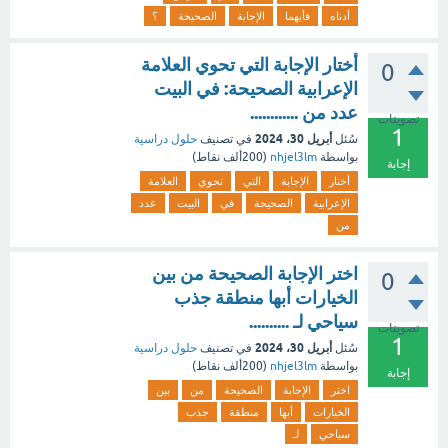
أدناه
فأيهما
الإجابة
الصحيحة
؟
أختار الإجابة التي تحوي العلامة
0
الإعرابية الصحيحة: في البيت
عدد من ............
تصويتات
1
أبريل 30، 2024
سُئل
في تصنيف
حلول دراسية
بواسطة
nhjel3lm
(
200ألف
نقاط)
إجابة
أختار
الإجابة
التي
تحوي
العلامة
الإعرابية
الصحيحة
في
البيت
عدد
من
اختر الإجابة الصحيحة من بين
0
الخيارات أبها منطقة جذب
سياحي لـ ..........
تصويتات
1
أبريل 30، 2024
سُئل
في تصنيف
حلول دراسية
بواسطة
nhjel3lm
(
200ألف
نقاط)
إجابة
اختر
الإجابة
الصحيحة
من
بين
الخيارات
أبها
منطقة
جذب
سياحي
لـ