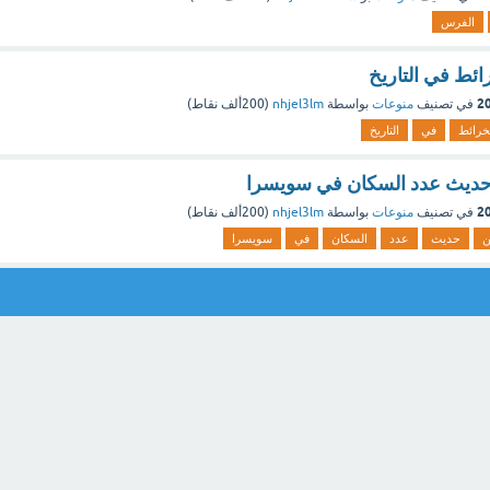
الفرس
ئط في التاريخ
في تصنيف
منوعات
بواسطة
nhjel3lm
(
200ألف
نقاط)
خرائط
في
التاريخ
 حديث عدد السكان في سويسرا
في تصنيف
منوعات
بواسطة
nhjel3lm
(
200ألف
نقاط)
ن
حديث
عدد
السكان
في
سويسرا