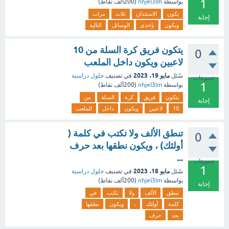
1
بواسطة
nhjel3lm
(
200ألف
نقاط)
يكون
الاستئذان
ثلاث
مرات
إجابة
ويكون
بإحدى
الوسائل
التالية
يتكون فريق كرة السلة من 10
0
لاعبين ويكون داخل الملعب
مايو 19، 2023
سُئل
في تصنيف
حلول دراسية
تصويتات
1
بواسطة
nhjel3lm
(
200ألف
نقاط)
يتكون
فريق
كرة
السلة
من
إجابة
10
لاعبين
ويكون
داخل
الملعب
تنطق الألف ولا تكتب في كلمة (
0
أولئك) ، ويكون نطقها بعد حرف
...
تصويتات
1
مايو 18، 2023
سُئل
في تصنيف
حلول دراسية
بواسطة
nhjel3lm
(
200ألف
نقاط)
إجابة
تنطق
الألف
ولا
تكتب
في
كلمة
أولئك
،
ويكون
نطقها
بعد
حرف