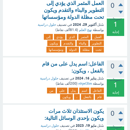
العمل المثمر الذي يؤدي إلى
0
التطوير والبناء والتقدم ويكون
تحت مظلة الدولة ومؤسساتها
تصويتات
1
أكتوبر 29، 2024
سُئل
في تصنيف
حلول دراسية
بواسطة
نهج العلم
(
81.4ألف
نقاط)
إجابة
العمل
المثمر
الذي
يؤدي
إلى
التطوير
والبناء
والتقدم
ويكون
تحت
مظلة
الدولة
ومؤسساتها
الفاعل: اسم يدل على من قام
0
بالفعل ، ويكون:
يناير 16، 2024
سُئل
في تصنيف
حلول دراسية
تصويتات
1
بواسطة
nhjel3lm
(
200ألف
نقاط)
الفاعل
اسم
يدل
على
من
إجابة
قام
بالفعل
،
ويكون
يكون الاستئذان ثلاث مرات
0
ويكون بإحدى الوسائل التالية:
مايو 19، 2023
سُئل
في تصنيف
حلول دراسية
تصويتات