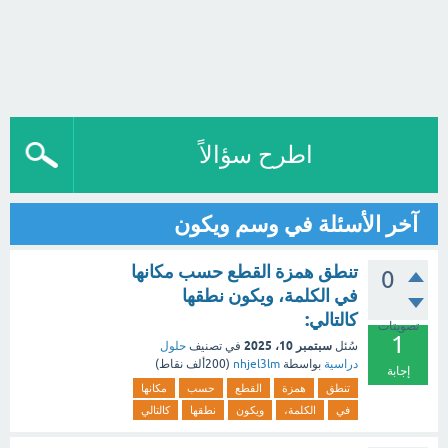
اطرح سؤالاً
آخر الأسئلة في وسم ويكون
تنطق همزة القطع حسب مكانها
0
في الكلمة، ويكون نطقها
كالتالي:
تصويتات
1
سبتمبر 10، 2025
سُئل
في تصنيف
حلول
دراسية
بواسطة
nhjel3lm
(
200ألف
نقاط)
إجابة
تنطق
همزة
القطع
حسب
مكانها
في
الكلمة،
ويكون
نطقها
كالتالي