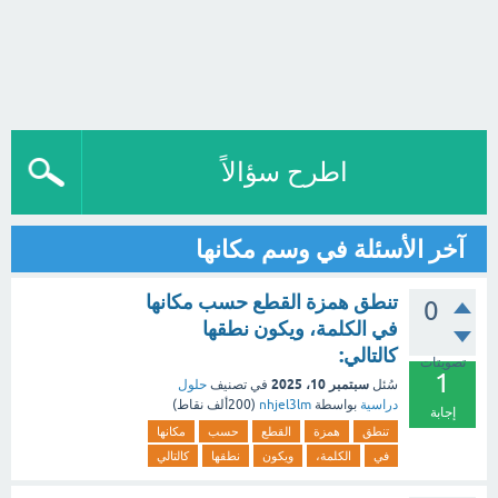
اطرح سؤالاً
آخر الأسئلة في وسم مكانها
تنطق همزة القطع حسب مكانها
0
في الكلمة، ويكون نطقها
كالتالي:
تصويتات
1
سبتمبر 10، 2025
سُئل
في تصنيف
حلول
دراسية
بواسطة
nhjel3lm
(
200ألف
نقاط)
إجابة
تنطق
همزة
القطع
حسب
مكانها
في
الكلمة،
ويكون
نطقها
كالتالي