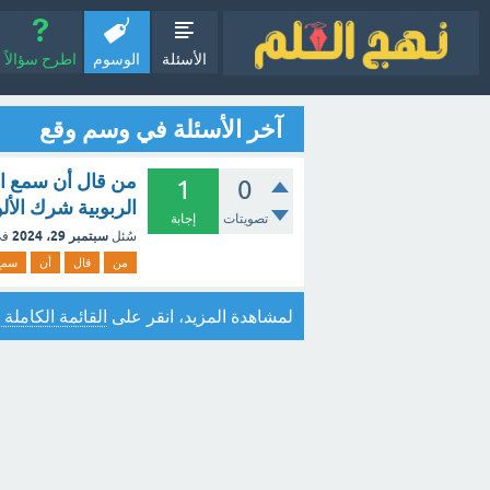
الأسئلة
الوسوم
اطرح سؤالاً
آخر الأسئلة في وسم وقع
من قال أن سمع ا
1
0
الربوبية شرك الأل
تصويتات
إجابة
سبتمبر 29، 2024
سُئل
في
من
قال
أن
سمع
لمشاهدة المزيد، انقر على
القائمة الكاملة 