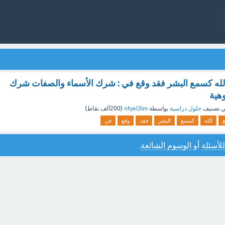
لله كسمع البشر فقد وقع في : شرك الأسماء والصفات شرك
وهية
 تصنيف
حلول دراسية
بواسطة
nhjel3lm
(
200ألف
نقاط)
الله
كسمع
البشر
فقد
وقع
في
للأسئلة
أو
الوسوم الشائعة
.