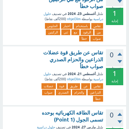
صواب خطأ
تصويتات
1
أغسطس 23، 2024
سُئل
في تصنيف
حلول
دراسية
بواسطة
nhjel3lm
(
200ألف
نقاط)
إجابة
تقاس
باستخدام
اختبار
الجلوس
من
الرقود
مع
ثني
الركبتين
صواب
خطأ
تقاس عن طريق قوة عضلات
0
الذراعين والحزام الصدري
صواب خطأ
تصويتات
1
أغسطس 21، 2024
سُئل
في تصنيف
حلول
دراسية
بواسطة
nhjel3lm
(
200ألف
نقاط)
إجابة
تقاس
عن
طريق
قوة
عضلات
الذراعين
والحزام
الصدري
صواب
خطأ
تقاس الطاقه الكهربائيه بوحده
0
تسمى الجول (1 Point)
مارس 27، 2024
سُئل
في تصنيف
حلول دراسية
تصويتات