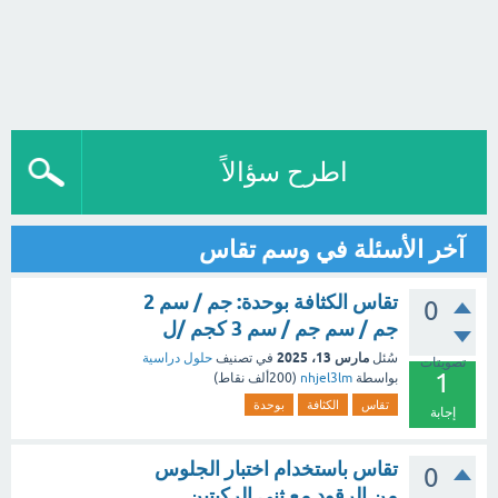
اطرح سؤالاً
آخر الأسئلة في وسم تقاس
تقاس الكثافة بوحدة: جم / سم 2
0
جم / سم جم / سم 3 كجم /ل
مارس 13، 2025
سُئل
في تصنيف
حلول دراسية
تصويتات
1
بواسطة
nhjel3lm
(
200ألف
نقاط)
تقاس
الكثافة
بوحدة
إجابة
تقاس باستخدام اختبار الجلوس
0
من الرقود مع ثني الركبتين