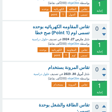
1
بواسطة
nhjel3lm
(
200ألف
نقاط)
تقاس
الطاقه
الكهربائيه
بوحده
إجابة
تسمى
الجول
1
point
تقاس المقاومه الكهربائيه بوحده
0
تسمى اوم (1 Point) صح خطا
مارس 27، 2024
سُئل
في تصنيف
حلول دراسية
تصويتات
1
بواسطة
nhjel3lm
(
200ألف
نقاط)
تقاس
المقاومه
الكهربائيه
بوحده
إجابة
تسمى
اوم
1
point
تقاس المرونة بستخدام
0
أبريل 30، 2023
سُئل
في تصنيف
حلول دراسية
بواسطة
nhjel3lm
(
200ألف
نقاط)
تصويتات
1
تقاس
المرونة
بستخدام
إجابة
تقاس الطاقة والشغل بوحدة
0
تسمى: