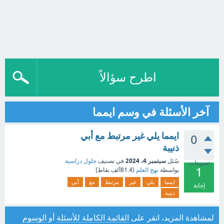
اطرح سؤالاً
آخر الأسئلة في وسم ايمما
ايمما يلي غير مرتبط مع أبي
0
ذنيبة
سبتمبر 4، 2024
سُئل
في تصنيف
حلول دراسية
تصويتات
1
بواسطة
نهج العلم
(
81.4ألف
نقاط)
ايمما
يلي
غير
مرتبط
مع
أبي
إجابة
ذنيبة
لمشاهدة المزيد، انقر على
القائمة الكاملة للأسئلة
أو
الوسوم