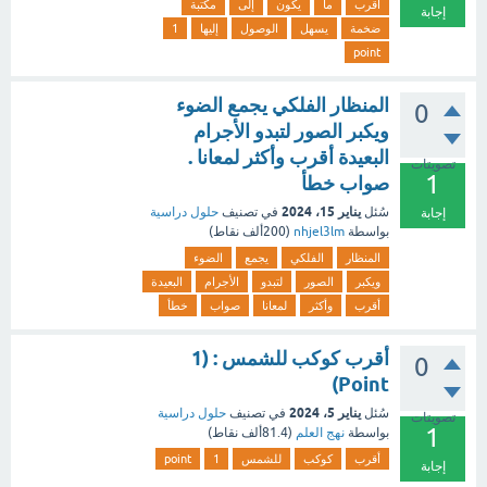
أقرب
ما
يكون
إلى
مكتبة
إجابة
ضخمة
يسهل
الوصول
إليها
1
point
المنظار الفلكي يجمع الضوء
0
ويكبر الصور لتبدو الأجرام
البعيدة أقرب وأكثر لمعانا .
تصويتات
1
صواب خطأ
يناير 15، 2024
سُئل
في تصنيف
حلول دراسية
إجابة
بواسطة
nhjel3lm
(
200ألف
نقاط)
المنظار
الفلكي
يجمع
الضوء
ويكبر
الصور
لتبدو
الأجرام
البعيدة
أقرب
وأكثر
لمعانا
صواب
خطأ
أقرب كوكب للشمس : (1
0
Point)
يناير 5، 2024
سُئل
في تصنيف
حلول دراسية
تصويتات
1
بواسطة
نهج العلم
(
81.4ألف
نقاط)
أقرب
كوكب
للشمس
1
point
إجابة