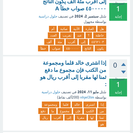
إلى أقرب مئة ألف يكون الناتج
تصويتات
1
٤٥٠٠٠٠٠ صواب خطأ A
سبتمبر 2، 2024
سُئل
في تصنيف
حلول دراسية
إجابة
بواسطة
مجهول
هل
العبارة
الآتية
صائبة
أم
خاطئة
؟
عند
تقريب
العدد
٤٥٦٢١٠٣
إلى
أقرب
مئة
ألف
يكون
الناتج
٤٥٠٠٠٠٠
صواب
خطأ
إذا اشترى خالد قلما ومجموعة
0
من الكتب فإن مجموع ما دفع
ثمنا لها مقربا إلى أقرب ريال هو
تصويتات
1
:
مايو 11، 2024
سُئل
في تصنيف
حلول دراسية
إجابة
بواسطة
nhjel3lm
(
200ألف
نقاط)
إذا
اشترى
خالد
قلما
ومجموعة
من
الكتب
فإن
مجموع
ما
دفع
ثمنا
لها
مقربا
إلى
أقرب
ريال
هو