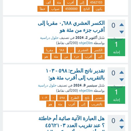
4562103
إلى
أقرب
مئة
ألف
يكون
الناتج
4500000
صواب
خطأ
الكسر العشري ٠,٦٨٨ مقربا إلى
0
أقرب جزء من مئة هو
أكتوبر 2، 2024
سُئل
في تصنيف
حلول دراسية
تصويتات
1
بواسطة
nhjel3lm
(
200ألف
نقاط)
الكسر
العشري
٠
٦٨٨
مقربا
إجابة
إلى
أقرب
جزء
من
مئة
هو
تقدير ناتج الطرح: ٥۹۸ - ۱۰۳
0
بالتقريب إلى أقرب مئة هو:
سبتمبر 9، 2024
سُئل
في تصنيف
حلول دراسية
تصويتات
1
بواسطة
nhjel3lm
(
200ألف
نقاط)
تقدير
ناتج
الطرح
٥۹۸
-
۱۰۳
إجابة
بالتقريب
إلى
أقرب
مئة
هو
هل العبارة الآتية صائبة أم خاطئة
0
؟ عند تقريب العدد ٤٥٦٢١٠٣