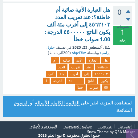
هل العبارة الآتية صائبة أم
0
خاطئة؟: عند تقريب العدد
٤٥٦٢١٠٣ إلى أقرب مئة ألف
تصويتات
1
يكون الناتج ٤٥٠٠٠٠٠ الدرجة :
1.00 صواب خطأ
إجابة
أغسطس 23، 2023
سُئل
في تصنيف
حلول
دراسية
بواسطة
nhjel3lm
(
200ألف
نقاط)
هل
العبارة
الآتية
صائبة
أم
خاطئة؟
عند
تقريب
العدد
٤٥٦٢١٠٣
إلى
أقرب
مئة
ألف
يكون
الناتج
٤٥٠٠٠٠٠
الدرجة
1
00
صواب
خطأ
لمشاهدة المزيد، انقر على
القائمة الكاملة للأسئلة
أو
الوسوم
الشائعة
.
اتصل بنا
من نحن
سياسة الخصوصية
الشروط والأحكام
Snow Theme by
Q2A Market
جميع الحقوق محفوظة © نهج العلم 2023