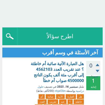
اطرح سؤالاً
آخر الأسئلة في وسم أقرب
هل العبارة الآتية صائبة أم خاطئة
0
؟ عند تقريب العدد 4562103
إلى أقرب مئة ألف يكون الناتج
تصويتات
1
4500000 صواب أم خطأ
سبتمبر 16، 2025
سُئل
في تصنيف
حلول
إجابة
دراسية
بواسطة
nhjel3lm
(
200ألف
نقاط)
هل
العبارة
الآتية
صائبة
أم
خاطئة
؟
عند
تقريب
العدد