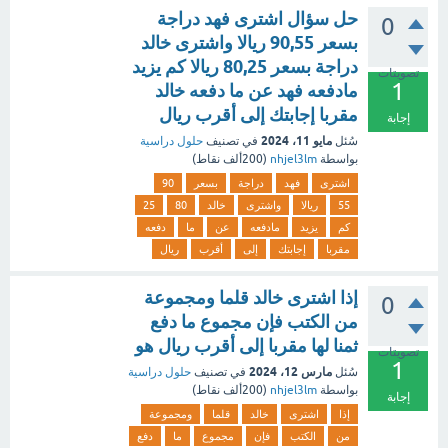
حل سؤال اشترى فهد دراجة
0
بسعر 90,55 ريالا واشترى خالد
دراجة بسعر 80,25 ريالا كم يزيد
تصويتات
1
مادفعه فهد عن ما دفعه خالد
مقربا إجابتك إلى أقرب ريال
إجابة
مايو 11، 2024
سُئل
في تصنيف
حلول دراسية
بواسطة
nhjel3lm
(
200ألف
نقاط)
اشترى
فهد
دراجة
بسعر
90
55
ريالا
واشترى
خالد
80
25
كم
يزيد
مادفعه
عن
ما
دفعه
مقربا
إجابتك
إلى
أقرب
ريال
إذا اشترى خالد قلما ومجموعة
0
من الكتب فإن مجموع ما دفع
ثمنا لها مقربا إلى أقرب ريال هو
تصويتات
1
مارس 12، 2024
سُئل
في تصنيف
حلول دراسية
بواسطة
nhjel3lm
(
200ألف
نقاط)
إجابة
إذا
اشترى
خالد
قلما
ومجموعة
من
الكتب
فإن
مجموع
ما
دفع