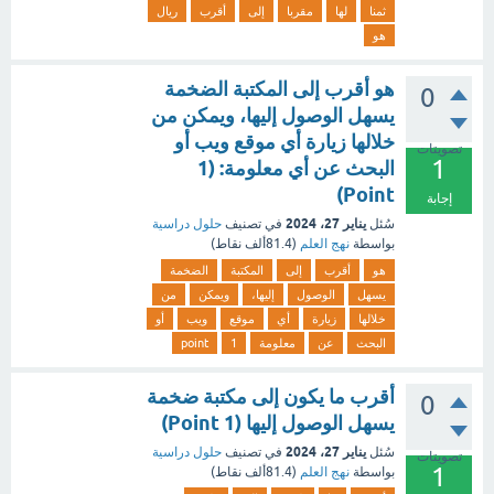
ثمنا
لها
مقربا
إلى
أقرب
ريال
هو
هو أقرب إلى المكتبة الضخمة
0
يسهل الوصول إليها، ويمكن من
خلالها زيارة أي موقع ويب أو
تصويتات
1
البحث عن أي معلومة: (1
Point)
إجابة
يناير 27، 2024
سُئل
في تصنيف
حلول دراسية
بواسطة
نهج العلم
(
81.4ألف
نقاط)
هو
أقرب
إلى
المكتبة
الضخمة
يسهل
الوصول
إليها،
ويمكن
من
خلالها
زيارة
أي
موقع
ويب
أو
البحث
عن
معلومة
1
point
أقرب ما يكون إلى مكتبة ضخمة
0
يسهل الوصول إليها (1 Point)
يناير 27، 2024
سُئل
في تصنيف
حلول دراسية
تصويتات
1
بواسطة
نهج العلم
(
81.4ألف
نقاط)