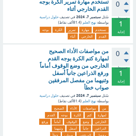
تستخدم مهارة تمرير الكرة بوجه
0
القدم الخارجي أثناء
سبتمبر 7، 2024
سُئل
في تصنيف
حلول دراسية
تصويتات
1
بواسطة
نهج العلم
(
81.4ألف
نقاط)
تستخدم
مهارة
تمرير
الكرة
بوجه
إجابة
القدم
الخارجي
أثناء
من مواصفات الأداء الصحيح
0
لمهارة كتم الكرة بوجه القدم
الخارجي من وضع الوقوف أماماً
تصويتات
1
ورفع الذراعين جانباً أسفل
وثنيهما من مفصل المرفقين
إجابة
صواب خطأ
سبتمبر 7، 2024
سُئل
في تصنيف
حلول دراسية
بواسطة
نهج العلم
(
81.4ألف
نقاط)
من
مواصفات
الأداء
الصحيح
لمهارة
كتم
الكرة
بوجه
القدم
الخارجي
وضع
الوقوف
أماماً
ورفع
الذراعين
جانباً
أسفل
وثنيهما
مفصل
المرفقين
صواب
خطأ