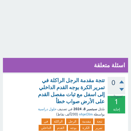
اسئلة متعلقة
تتجة مقدمة الرجل الراكلة في
0
تمرير الكرة بوجه القدم الداخلي
إلى اسفل مع ثبات مفصل القدم
تصويتات
1
على الأرض صواب خطأ
سبتمبر 8، 2024
سُئل
في تصنيف
حلول دراسية
إجابة
بواسطة
nhjel3lm
(
200ألف
نقاط)
تتجة
مقدمة
الرجل
الراكلة
في
تمرير
الكرة
بوجه
القدم
الداخلي