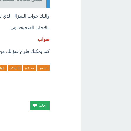
واليك جواب السؤال الذي ت
والإجابة الصحيحة هي:
صواب
كما يمكنك طرح سؤالك من خل
تسمح
محاكاة
الشبكة
الو