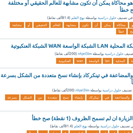
هو محاكاة يمكن أن تكون مشابهة للعالم الحقيقي أو مختلفة
في تصنيف
حلول دراسية
بواسطة
نهج العلم
(
81.4ألف
نقاط)
محاكاة
يمكن
أن
تكون
مشابهة
للعالم
الحقيقي
أو
مختلفة
ح
خطأ
اسعة WAN الشبكة العنكبوتية
صنيف
حلول دراسية
بواسطة
nhjel3lm
(
200ألف
نقاط)
ة
المحلية
lan
الواسعة
wan
العنكبوتية
والمضاعفة في تينكركاد بإنشاء نسخ متعددة من الشكل بسرعة
تصنيف
حلول دراسية
بواسطة
nhjel3lm
(
200ألف
نقاط)
والمضاعفة
في
تينكركاد
بإنشاء
نسخ
متعددة
من
الشكل
بسرعة
رة ان لم تسمح الظروف (1 نقطة) صح خطأ
 تصنيف
حلول دراسية
بواسطة
نهج العلم
(
81.4ألف
نقاط)