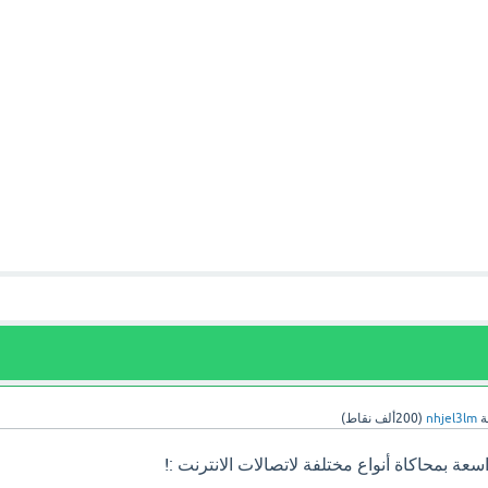
ة
nhjel3lm
(
200ألف
نقاط)
عة بمحاكاة أنواع مختلفة لاتصالات الانترنت :!